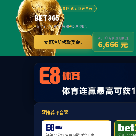
******
中国·9
首页
学院概况
新闻动态
学生工作